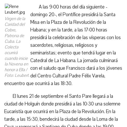
A las 9:00 horas del día siguiente -
domingo 20-, el Pontífice presidirá la Santa
Virgen de la
Misa en la Plaza de la Revolución de la
Caridad del
Habana; y en la tarde, a las 17:00 horas
Cobre,
Patrona de
presidirá la celebración de las vísperas con los
Cuba. La
sacerdotes, religiosas, religiosos y
Colecta
seminaristas; evento que tendrá lugar en la
ocurrirá
cuando inicie
Catedral de La Habana. La jornada culminará
la Novena en
con el saludo que Francisco dará a los jóvenes
honor a Ella /
Foto: Leubert.
del Centro Cultural Padre Félix Varela,
encuentro que ocurrirá a las 18:30.
El lunes 21 de septiembre el Santo Pare llegará a la
ciudad de Holguín donde presidirá a las 10:30 una solemne
Eucaristía que ocurrirá en la Plaza de la Revolución. En la
tarde, a las 15:30, bendecirá la ciudad desde la Loma de la
Cruz, y regresará a Santiago de Cuba donde a las 19:00