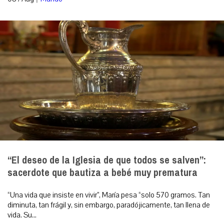
“El deseo de la Iglesia de que todos se salven”:
sacerdote que bautiza a bebé muy prematura
“Una vida que insiste en vivir”, María pesa “solo 570 gramos. Tan
diminuta, tan frágil y, sin embargo, paradójicamente, tan llena de
vida. Su...