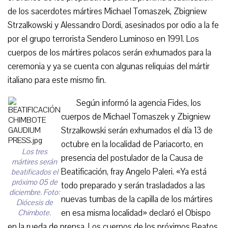
de los sacerdotes mártires Michael Tomaszek, Zbigniew
Strzalkowski y Alessandro Dordi, asesinados por odio a la fe
por el grupo terrorista Sendero Luminoso en 1991. Los
cuerpos de los mártires polacos serán exhumados para la
ceremonia y ya se cuenta con algunas reliquias del mártir
italiano para este mismo fin.
Según informó la agencia Fides, los
cuerpos de Michael Tomaszek y Zbigniew
Strzalkowski serán exhumados el día 13 de
octubre en la localidad de Pariacorto, en
Los tres
presencia del postulador de la Causa de
mártires serán
Beatificación, fray Angelo Paleri. «Ya está
beatificados el
próximo 05 de
todo preparado y serán trasladados a las
diciembre. Foto:
nuevas tumbas de la capilla de los mártires
Diócesis de
en esa misma localidad» declaró el Obispo
Chimbote.
en la rueda de prensa. Los cuerpos de los próximos Beatos