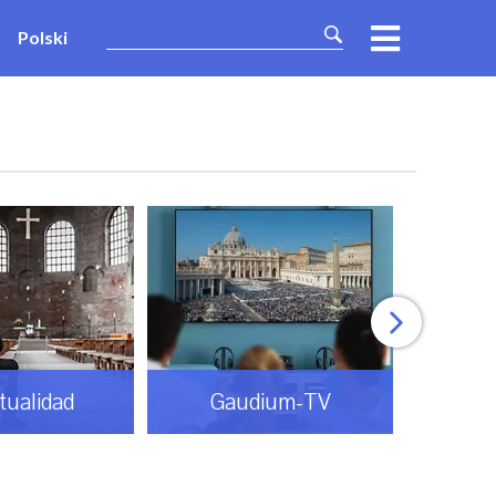
Polski
itualidad
Gaudium-TV