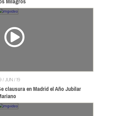
los Milagros
9 / JUN / 19
e clausura en Madrid el Año Jubilar
Mariano