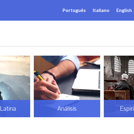
Português
Italiano
English
Latina
Análisis
Espir