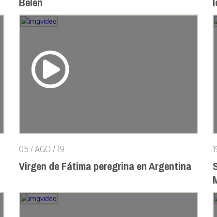
Belén
05 / AGO / 19
1
Virgen de Fátima peregrina en Argentina
S