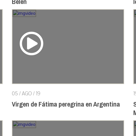
Belén
05 / AGO / 19
1
Virgen de Fátima peregrina en Argentina
S