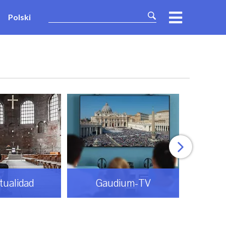
Polski
itualidad
Gaudium-TV