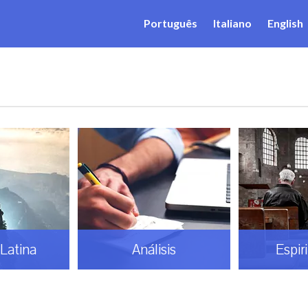
Português
Italiano
English
Latina
Análisis
Espir