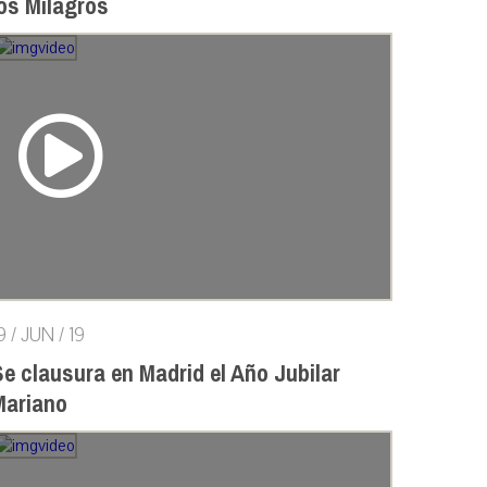
los Milagros
9 / JUN / 19
e clausura en Madrid el Año Jubilar
Mariano