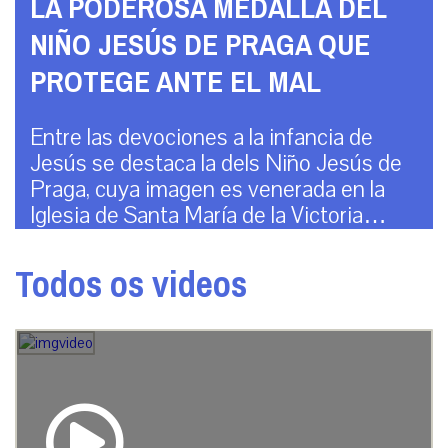
LA PODEROSA MEDALLA DEL
NIÑO JESÚS DE PRAGA QUE
PROTEGE ANTE EL MAL
Entre las devociones a la infancia de
Jesús se destaca la dels Niño Jesús de
Praga, cuya imagen es venerada en la
Iglesia de Santa María de la Victoria…
Todos os videos