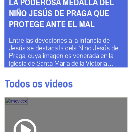
LA PODEROSA MEDALLA DEL
NIÑO JESÚS DE PRAGA QUE
PROTEGE ANTE EL MAL
Entre las devociones a la infancia de
Jesús se destaca la dels Niño Jesús de
Praga, cuya imagen es venerada en la
Iglesia de Santa María de la Victoria…
Todos os videos