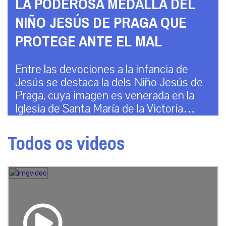
LA PODEROSA MEDALLA DEL
NIÑO JESÚS DE PRAGA QUE
PROTEGE ANTE EL MAL
Entre las devociones a la infancia de
Jesús se destaca la dels Niño Jesús de
Praga, cuya imagen es venerada en la
Iglesia de Santa María de la Victoria…
Todos os videos