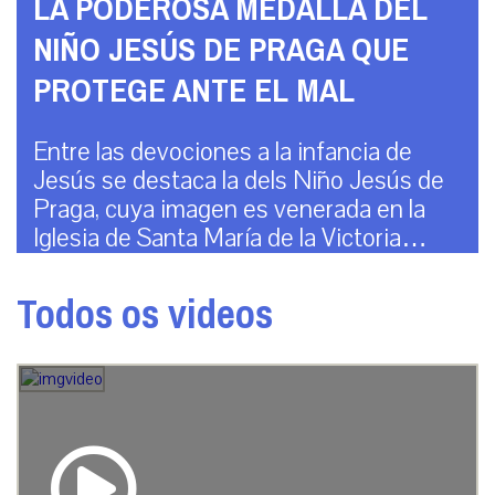
LA PODEROSA MEDALLA DEL
NIÑO JESÚS DE PRAGA QUE
PROTEGE ANTE EL MAL
Entre las devociones a la infancia de
Jesús se destaca la dels Niño Jesús de
Praga, cuya imagen es venerada en la
Iglesia de Santa María de la Victoria…
Todos os videos