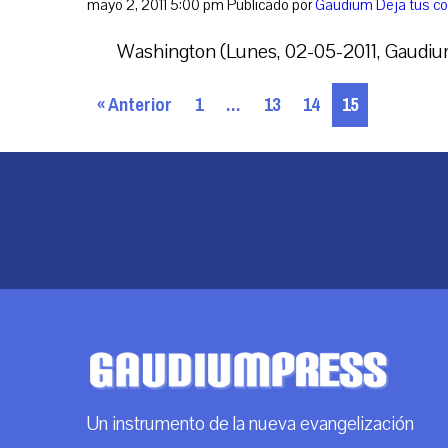
mayo 2, 2011 5:00 pm
Publicado por
Gaudium
Deja tus c
Washington (Lunes, 02-05-2011, Gaudium P
« Anterior
1
…
13
14
15
Un instrumento de la nueva evangelización