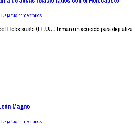
añía de Jesús relacionados con el Holocausto
o
Deja tus comentarios
l Holocausto (EE.UU.) firman un acuerdo para digitalizar
 León Magno
o
Deja tus comentarios