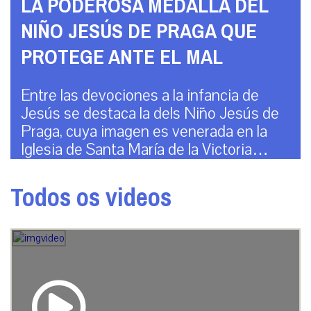
LA PODEROSA MEDALLA DEL
NIÑO JESÚS DE PRAGA QUE
PROTEGE ANTE EL MAL
Entre las devociones a la infancia de
Jesús se destaca la dels Niño Jesús de
Praga, cuya imagen es venerada en la
Iglesia de Santa María de la Victoria…
Todos os videos