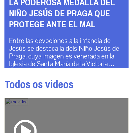
LA PODEROSA MEDALLA DEL
NIÑO JESÚS DE PRAGA QUE
PROTEGE ANTE EL MAL
Entre las devociones a la infancia de
Jesús se destaca la dels Niño Jesús de
Praga, cuya imagen es venerada en la
Iglesia de Santa María de la Victoria…
Todos os videos