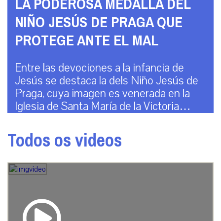
LA PODEROSA MEDALLA DEL
NIÑO JESÚS DE PRAGA QUE
PROTEGE ANTE EL MAL
Entre las devociones a la infancia de
Jesús se destaca la dels Niño Jesús de
Praga, cuya imagen es venerada en la
Iglesia de Santa María de la Victoria…
Todos os videos