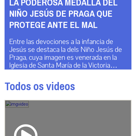
LA PODEROSA MEDALLA DEL
NIÑO JESÚS DE PRAGA QUE
PROTEGE ANTE EL MAL
Entre las devociones a la infancia de
Jesús se destaca la dels Niño Jesús de
Praga, cuya imagen es venerada en la
Iglesia de Santa María de la Victoria…
Todos os videos