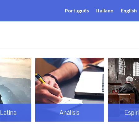
Português
Italiano
English
Latina
Análisis
Espir