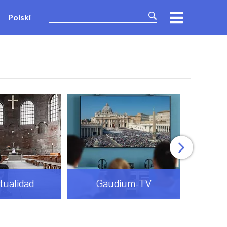
Polski
itualidad
Gaudium-TV