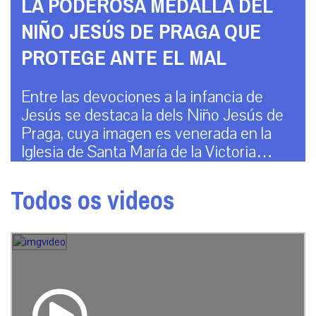
LA PODEROSA MEDALLA DEL
NIÑO JESÚS DE PRAGA QUE
PROTEGE ANTE EL MAL
Entre las devociones a la infancia de
Jesús se destaca la dels Niño Jesús de
Praga, cuya imagen es venerada en la
Iglesia de Santa María de la Victoria…
Todos os videos