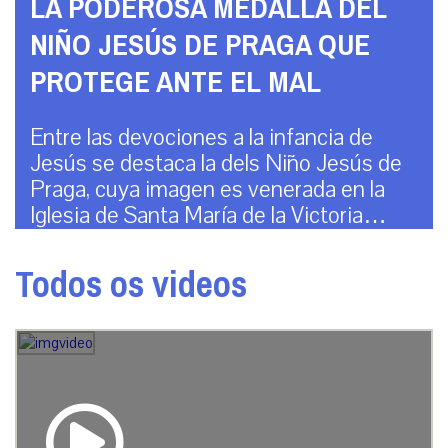
LA PODEROSA MEDALLA DEL
NIÑO JESÚS DE PRAGA QUE
PROTEGE ANTE EL MAL
Entre las devociones a la infancia de
Jesús se destaca la dels Niño Jesús de
Praga, cuya imagen es venerada en la
Iglesia de Santa María de la Victoria…
Todos os videos