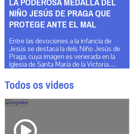
LA PODEROSA MEDALLA DEL
NIÑO JESÚS DE PRAGA QUE
PROTEGE ANTE EL MAL
Entre las devociones a la infancia de
Jesús se destaca la dels Niño Jesús de
Praga, cuya imagen es venerada en la
Iglesia de Santa María de la Victoria…
Todos os videos