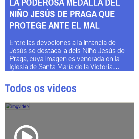
LA PODEROSA MEDALLA DEL
NIÑO JESÚS DE PRAGA QUE
PROTEGE ANTE EL MAL
Entre las devociones a la infancia de
Jesús se destaca la dels Niño Jesús de
Praga, cuya imagen es venerada en la
Iglesia de Santa María de la Victoria…
Todos os videos