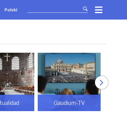
Polski
itualidad
Gaudium-TV