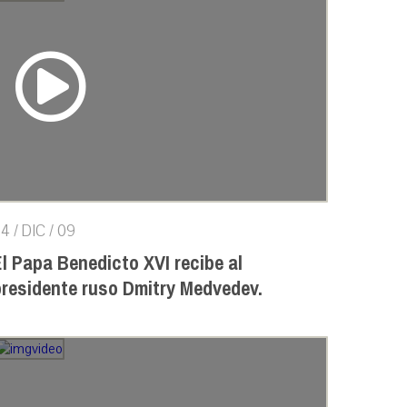
4 / DIC / 09
l Papa Benedicto XVI recibe al
presidente ruso Dmitry Medvedev.