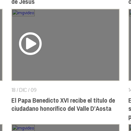
de Jesus
18 / DIC / 09
1
El Papa Benedicto XVI recibe el título de
ciudadano honorífico del Valle D’Aosta
s
p