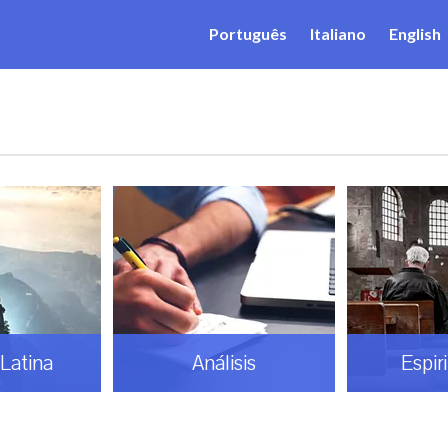
Português
Italiano
English
Latina
Análisis
Espir