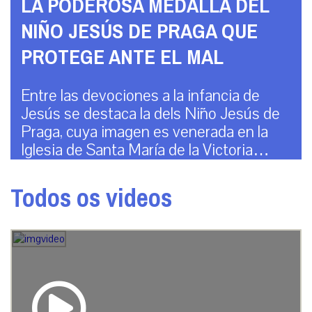
LA PODEROSA MEDALLA DEL
NIÑO JESÚS DE PRAGA QUE
PROTEGE ANTE EL MAL
Entre las devociones a la infancia de
Jesús se destaca la dels Niño Jesús de
Praga, cuya imagen es venerada en la
Iglesia de Santa María de la Victoria…
Todos os videos