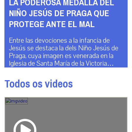
LA PODEROSA MEDALLA DEL
NIÑO JESÚS DE PRAGA QUE
PROTEGE ANTE EL MAL
Entre las devociones a la infancia de
Jesús se destaca la dels Niño Jesús de
Praga, cuya imagen es venerada en la
Iglesia de Santa María de la Victoria…
Todos os videos