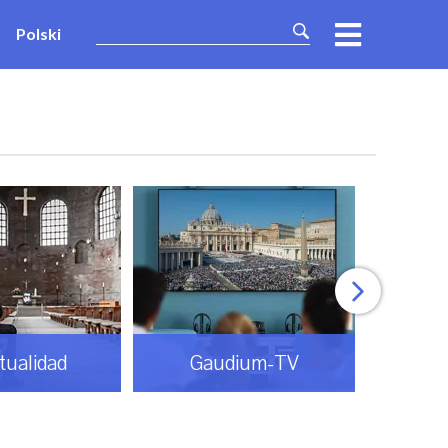
Polski
itualidad
Gaudium-TV