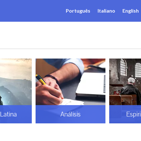
Português
Italiano
English
Latina
Análisis
Espir