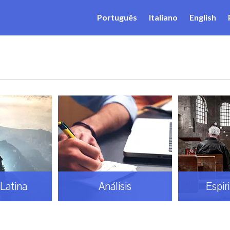
Português
Italiano
English
Latina
Análisis
Espir