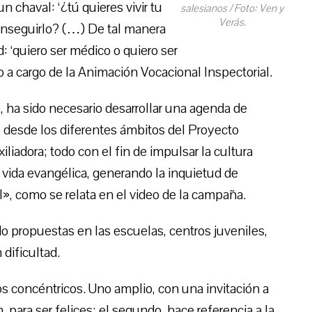
un chaval: ‘¿tú quieres vivir tu
salesianos / Foto: Ven y
Verás.
conseguirlo? (…) De tal manera
: ‘quiero ser médico o quiero ser
 a cargo de la Animación Vocacional Inspectorial.
 ha sido necesario desarrollar una agenda de
o desde los diferentes ámbitos del Proyecto
iliadora; todo con el fin de impulsar la cultura
a vida evangélica, generando la inquietud de
l», como se relata en el video de la campaña.
ndo propuestas en las escuelas, centros juveniles,
dificultad.
ulos concéntricos. Uno amplio, con una invitación a
, para ser felices; el segundo, hace referencia a la