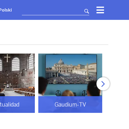
Polski
itualidad
Gaudium-TV