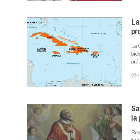
La
pr
La 
biol
prác
03 /
Sa
la
Res