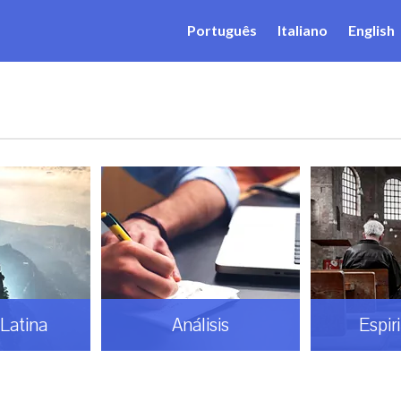
Português
Italiano
English
Latina
Análisis
Espir