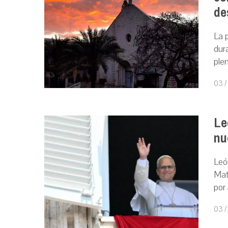
de
La 
dura
ple
03 /
Le
nu
Leó
Mat
por 
03 /