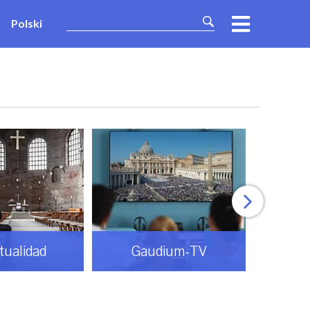
Polski
itualidad
Gaudium-TV