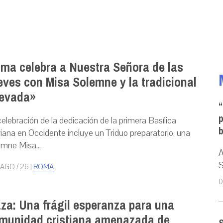
ma celebra a Nuestra Señora de las
eves con Misa Solemne y la tradicional
evada»
“
p
celebración de la dedicación de la primera Basílica
iana en Occidente incluye un Triduo preparatorio, una
emne Misa...
A
S
 AGO / 26
|
ROMA
0
za: Una frágil esperanza para una
munidad cristiana amenazada de