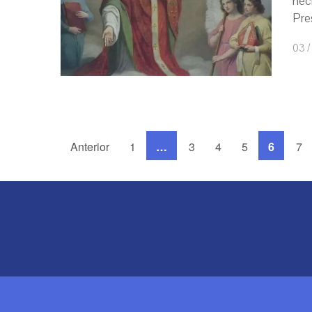
hec
Pre
03 /
Anterior
1
…
3
4
5
6
7