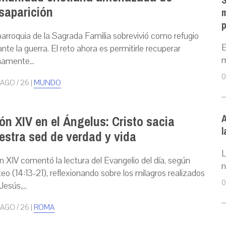
S
saparición
m
p
parroquia de la Sagrada Familia sobrevivió como refugio
E
nte la guerra. El reto ahora es permitirle recuperar
m
namente...
0
 AGO / 26
|
MUNDO
ón XIV en el Ángelus: Cristo sacia
A
l
estra sed de verdad y vida
L
n XIV comentó la lectura del Evangelio del día, según
n
eo (14:13-21), reflexionando sobre los milagros realizados
0
Jesús,...
 AGO / 26
|
ROMA