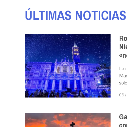
ÚLTIMAS NOTICIAS
Ro
Ni
«n
La 
Mar
sol
03 /
Ga
co