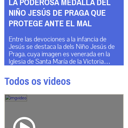
LA PODEROSA MEDALLA DEL
NIÑO JESÚS DE PRAGA QUE
PROTEGE ANTE EL MAL
Entre las devociones a la infancia de
Jesús se destaca la dels Niño Jesús de
Praga, cuya imagen es venerada en la
Iglesia de Santa María de la Victoria…
Todos os videos