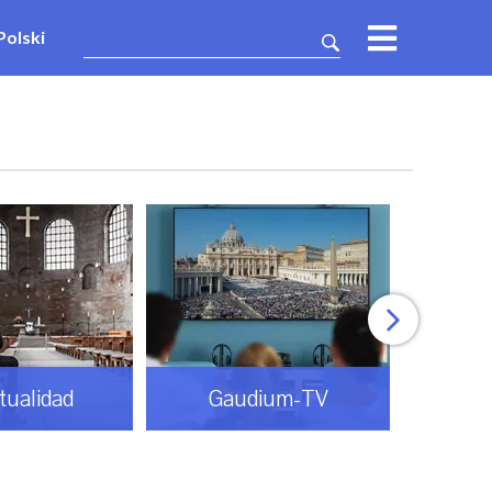
Polski
itualidad
Gaudium-TV