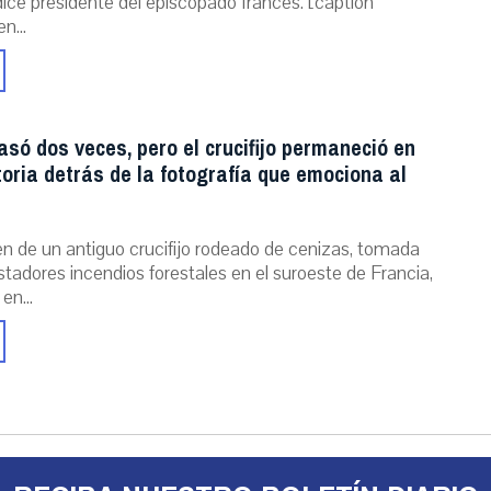
dice presidente del episcopado francés. [caption
n...
asó dos veces, pero el crucifijo permaneció en
storia detrás de la fotografía que emociona al
n de un antiguo crucifijo rodeado de cenizas, tomada
stadores incendios forestales en el suroeste de Francia,
 en...