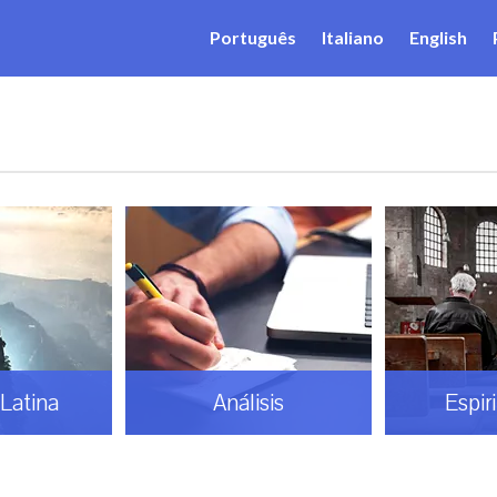
Português
Italiano
English
Latina
Análisis
Espir