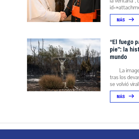
la ventana”, 
id=»attachme
MÁS
“El fuego p
pie”: la hi
mundo
La image
tras los deva
se volvió viral
MÁS