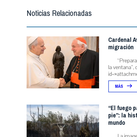
Noticias Relacionadas
Cardenal A
migración
“Prepara
la ventana”, 
id=»attachme
MÁS
“El fuego p
pie”: la hi
mundo
La image