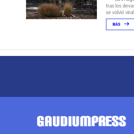
tras los deva
se volvió viral
MÁS