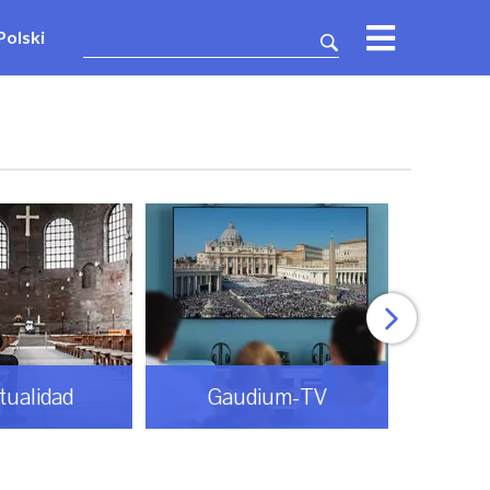
Polski
itualidad
Gaudium-TV