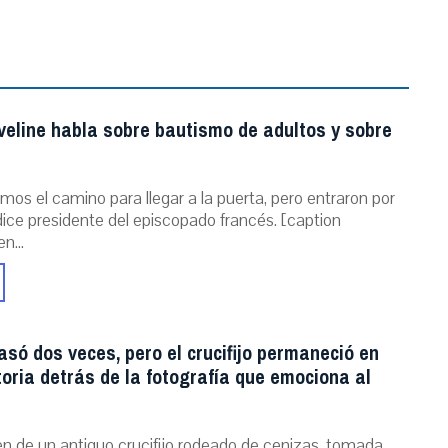
veline habla sobre bautismo de adultos y sobre
mos el camino para llegar a la puerta, pero entraron por
dice presidente del episcopado francés. [caption
n...
asó dos veces, pero el crucifijo permaneció en
storia detrás de la fotografía que emociona al
n de un antiguo crucifijo rodeado de cenizas, tomada