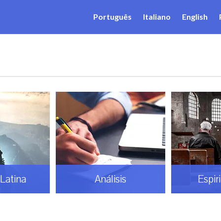
Português
Italiano
English
Latina
Análisis
Espir