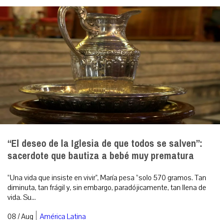
“El deseo de la Iglesia de que todos se salven”:
sacerdote que bautiza a bebé muy prematura
“Una vida que insiste en vivir”, María pesa “solo 570 gramos. Tan
diminuta, tan frágil y, sin embargo, paradójicamente, tan llena de
vida. Su...
|
08 / Aug
América Latina