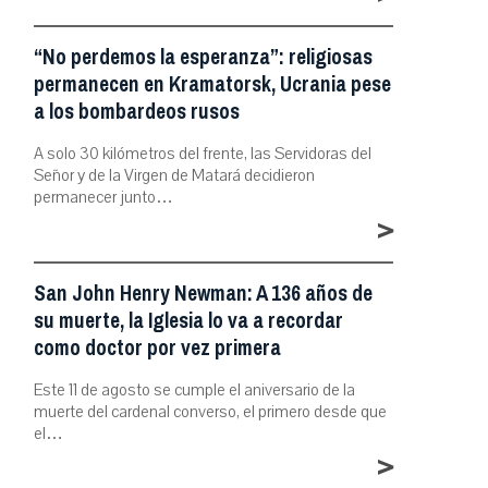
“No perdemos la esperanza”: religiosas
permanecen en Kramatorsk, Ucrania pese
a los bombardeos rusos
A solo 30 kilómetros del frente, las Servidoras del
Señor y de la Virgen de Matará decidieron
permanecer junto…
>
San John Henry Newman: A 136 años de
su muerte, la Iglesia lo va a recordar
como doctor por vez primera
Este 11 de agosto se cumple el aniversario de la
muerte del cardenal converso, el primero desde que
el…
>