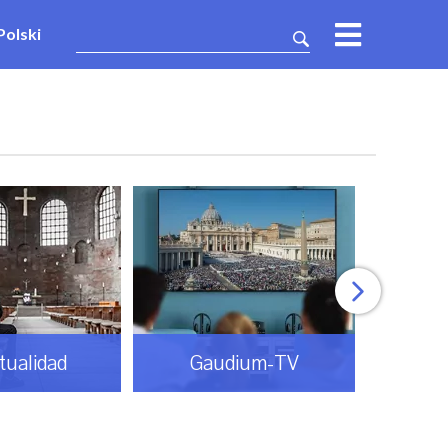
Polski
itualidad
Gaudium-TV