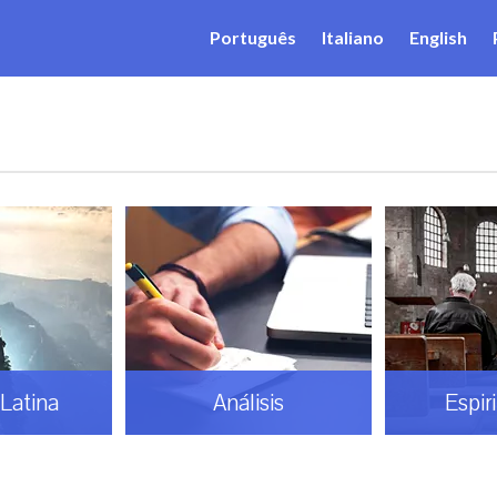
Português
Italiano
English
Latina
Análisis
Espir