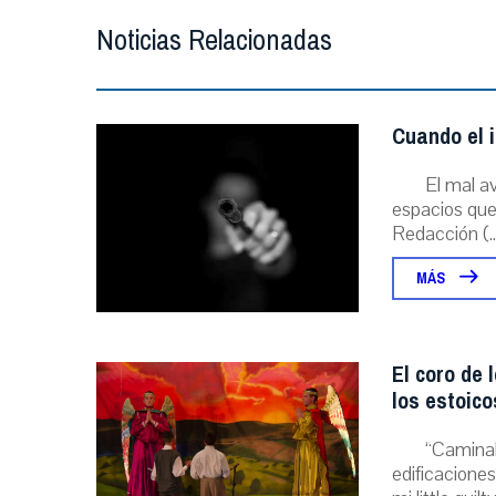
Noticias Relacionadas
Cuando el i
El mal a
espacios que 
Redacción (..
MÁS
El coro de 
los estoico
“Caminab
edificacione