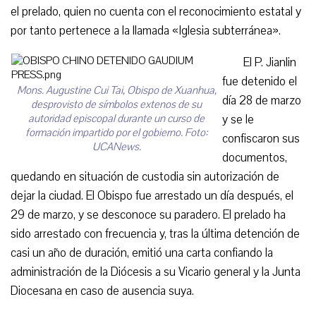
el prelado, quien no cuenta con el reconocimiento estatal y
por tanto pertenece a la llamada «Iglesia subterránea».
El P. Jianlin
fue detenido el
Mons. Augustine Cui Tai, Obispo de Xuanhua,
día 28 de marzo
desprovisto de símbolos extenos de su
autoridad episcopal durante un curso de
y se le
formación impartido por el gobierno. Foto:
confiscaron sus
UCANews.
documentos,
quedando en situación de custodia sin autorización de
dejar la ciudad. El Obispo fue arrestado un día después, el
29 de marzo, y se desconoce su paradero. El prelado ha
sido arrestado con frecuencia y, tras la última detención de
casi un año de duración, emitió una carta confiando la
administración de la Diócesis a su Vicario general y la Junta
Diocesana en caso de ausencia suya.