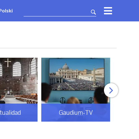
Polski
itualidad
Gaudium-TV