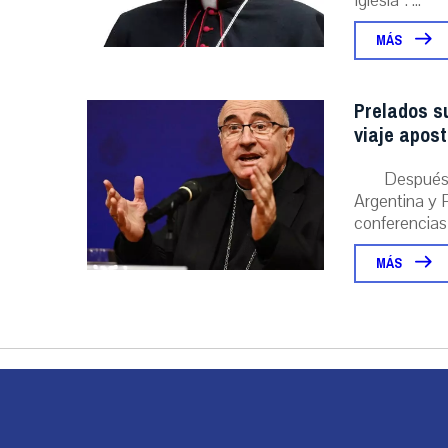
Iglesia”. ...
MÁS
Prelados s
viaje apost
Después 
Argentina y P
conferencias
MÁS