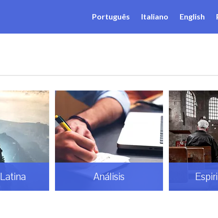
Português
Italiano
English
Latina
Análisis
Espir