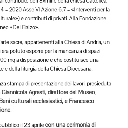
e al contributo dell’8xmille della chiesa Cattolica,
4 – 2020 Asse VI Azione 6.7 – «Interventi per la
lturale») e contributi di privati. Alla Fondazione
igneo «Del Balzo».
arte sacre, appartenenti alla Chiesa di Andria, un
i era potuto esporre per la mancanza di spazi
1400 mq a disposizione e che costituisce una
rte e della liturgia della Chiesa Diocesana.
nza stampa di presentazione dei lavori, presieduta
 Giannicola Agresti, direttore del Museo
,
Beni culturali ecclesiastici, e Francesco
zione
.
con una cerimonia di
pubblico il 23 aprile