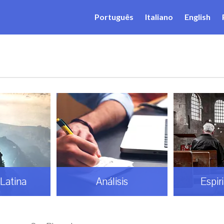
Português
Italiano
English
Latina
Análisis
Espir