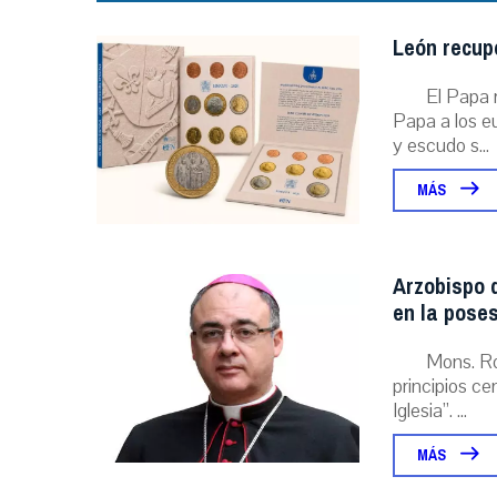
León recupe
El Papa r
Papa a los eu
y escudo s...
MÁS
Arzobispo d
en la poses
Mons. Ro
principios ce
Iglesia”. ...
MÁS