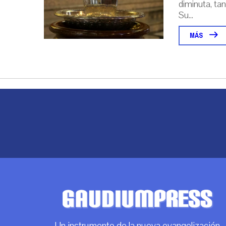
diminuta, tan
Su...
MÁS