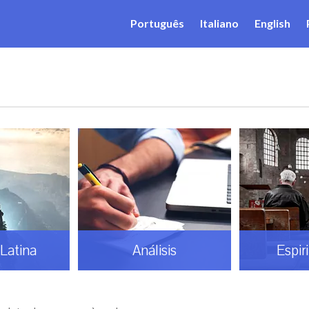
Português
Italiano
English
Latina
Análisis
Espir