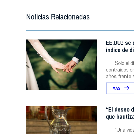
Noticias Relacionadas
EE.UU.: se
índice de d
Solo el 
contraídos en
años, frente al
MÁS
“El deseo d
que bautiz
“Una vida