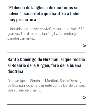
“El deseo de la Iglesia de que todos se
salven”: sacerdote que bautiza a bebé
muy prematura
“Una vida que insiste en vivir”, María pesa “solo 570
gramos. Tan diminuta, tan frágil y, sin embargo,
paradójicamente,…
>
Santo Domingo de Guzmán, el que recibió
el Rosario de la Virgen, faro de la buena
doctrina
Gran amigo de Simón de Montfort, Santo Domingo
de Guzmán luchó ferozmente contra los albigenses
con su ejemplo, así…
>