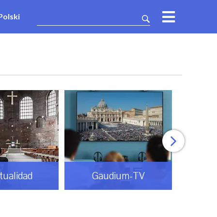
Polski
itualidad
Gaudium-TV