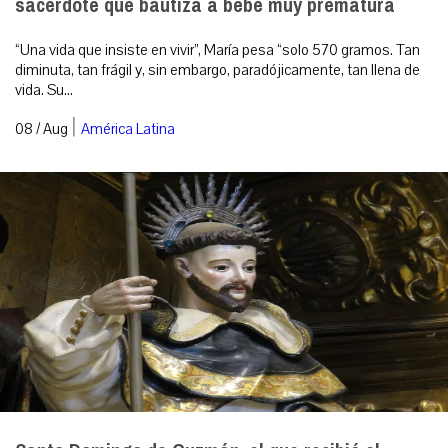
sacerdote que bautiza a bebé muy prematura
“Una vida que insiste en vivir”, María pesa “solo 570 gramos. Tan
diminuta, tan frágil y, sin embargo, paradójicamente, tan llena de
vida. Su...
|
08 / Aug
América Latina