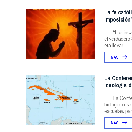
La fe catól
imposición”
“Los inc
el verdadero 
era llevar...
MÁS
La Conferen
ideología 
La Confer
biológico es 
escuelas, parr
MÁS