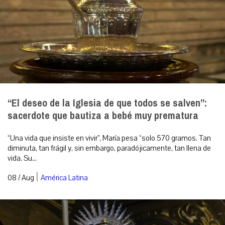
“El deseo de la Iglesia de que todos se salven”:
sacerdote que bautiza a bebé muy prematura
“Una vida que insiste en vivir”, María pesa “solo 570 gramos. Tan
diminuta, tan frágil y, sin embargo, paradójicamente, tan llena de
vida. Su...
|
08 / Aug
América Latina