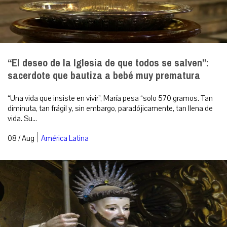
“El deseo de la Iglesia de que todos se salven”:
sacerdote que bautiza a bebé muy prematura
“Una vida que insiste en vivir”, María pesa “solo 570 gramos. Tan
diminuta, tan frágil y, sin embargo, paradójicamente, tan llena de
vida. Su...
|
08 / Aug
América Latina