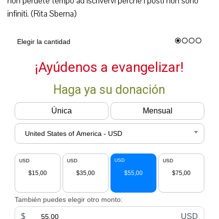
non perdete tempo ad iscrivervi perché i posti non sono
infiniti. (Rita Sberna)