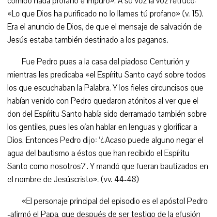
comido nada profano e impuro». A su voz la voz retrucó:
«Lo que Dios ha purificado no lo llames tú profano» (v. 15).
Era el anuncio de Dios, de que el mensaje de salvación de
Jesús estaba también destinado a los paganos.
Fue Pedro pues a la casa del piadoso Centurión y
mientras les predicaba «el Espíritu Santo cayó sobre todos
los que escuchaban la Palabra. Y los fieles circuncisos que
habían venido con Pedro quedaron atónitos al ver que el
don del Espíritu Santo había sido derramado también sobre
los gentiles, pues les oían hablar en lenguas y glorificar a
Dios. Entonces Pedro dijo: ‘¿Acaso puede alguno negar el
agua del bautismo a éstos que han recibido el Espíritu
Santo como nosotros?’. Y mandó que fueran bautizados en
el nombre de Jesúscristo». (vv. 44-48)
«El personaje principal del episodio es el apóstol Pedro
-afirmó el Papa, que después de ser testigo de la efusión