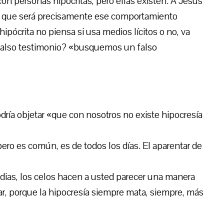
con personas hipócritas, pero ellas existen. A Jesús
be que será precisamente ese comportamiento
 hipócrita no piensa si usa medios lícitos o no, va
falso testimonio? «busquemos un falso
dría objetar «que con nosotros no existe hipocresía
 pero es común, es de todos los días. El aparentar de
vidias, los celos hacen a usted parecer una manera
tar, porque la hipocresía siempre mata, siempre, más