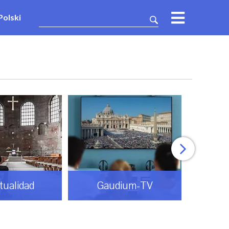
Polski
itualidad
Gaudium-TV