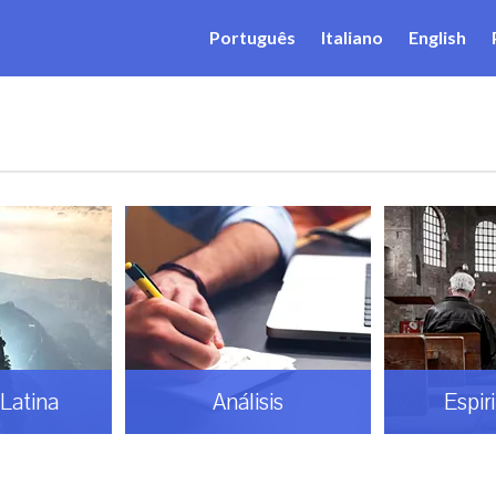
Português
Italiano
English
Latina
Análisis
Espir