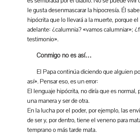
es sembrada por el diablo. No se puede vivir 
le gusta desenmascarar la hipocresía. Él sa
hipócrita que lo llevará a la muerte, porque el
adelante: ¿calumnia? «vamos calumniar»; ¿
testimonio».
Conmigo no es así…
El Papa continúa diciendo que alguien po
así». Pensar eso, es un error:
El lenguaje hipócrita, no diría que es normal,
una manera y ser de otra.
En la lucha por el poder, por ejemplo, las en
de ser y, por dentro, tiene el veneno para ma
temprano o más tarde mata.