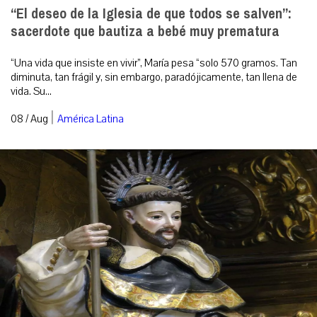
“El deseo de la Iglesia de que todos se salven”:
sacerdote que bautiza a bebé muy prematura
“Una vida que insiste en vivir”, María pesa “solo 570 gramos. Tan
diminuta, tan frágil y, sin embargo, paradójicamente, tan llena de
vida. Su...
|
08 / Aug
América Latina