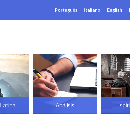
Português
Italiano
English
Latina
Análisis
Espir