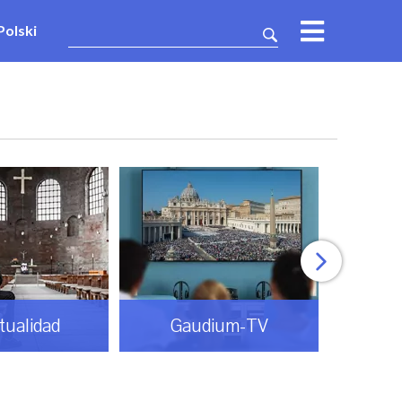
Polski
itualidad
Gaudium-TV