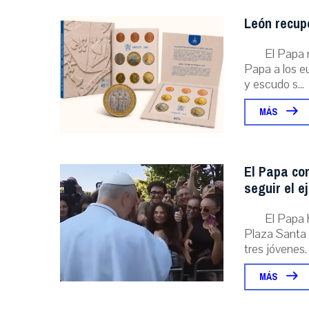
León recupe
El Papa r
Papa a los eu
y escudo s...
MÁS
El Papa con
seguir el e
El Papa 
Plaza Santa 
tres jóvenes. .
MÁS