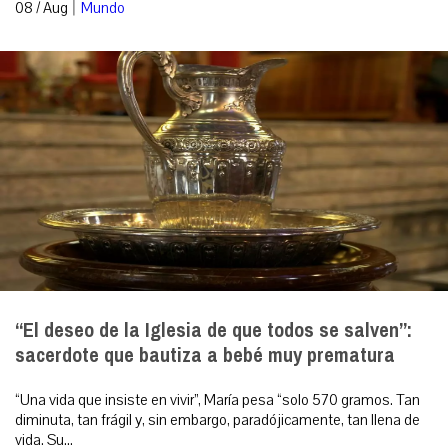
|
08 / Aug
Mundo
“El deseo de la Iglesia de que todos se salven”:
sacerdote que bautiza a bebé muy prematura
“Una vida que insiste en vivir”, María pesa “solo 570 gramos. Tan
diminuta, tan frágil y, sin embargo, paradójicamente, tan llena de
vida. Su...