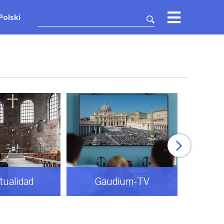
Polski
itualidad
Gaudium-TV