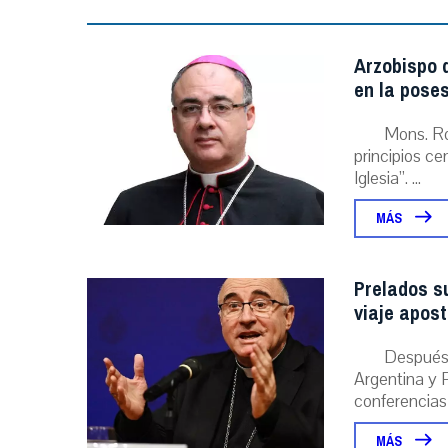
Arzobispo d
en la poses
Mons. Ro
principios ce
Iglesia”. ...
MÁS
Prelados s
viaje apost
Después 
Argentina y P
conferencias
MÁS