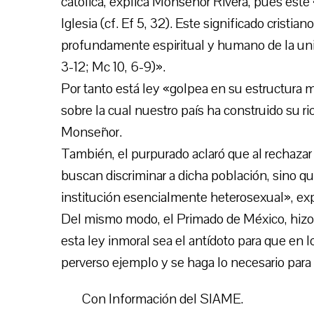
católica, explica Monseñor Rivera, pues éste «
Iglesia (cf. Ef 5, 32). Este significado cristia
profundamente espiritual y humano de la unió
3-12; Mc 10, 6-9)».
Por tanto está ley «golpea en su estructura m
sobre la cual nuestro país ha construido su ric
Monseñor.
También, el purpurado aclaró que al rechaza
buscan discriminar a dicha población, sino 
institución esencialmente heterosexual», exp
Del mismo modo, el Primado de México, hizo u
esta ley inmoral sea el antídoto para que en
perverso ejemplo y se haga lo necesario para
Con Información del SIAME.