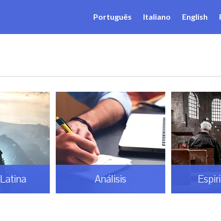
Português
Italiano
English
Latina
Análisis
Espir