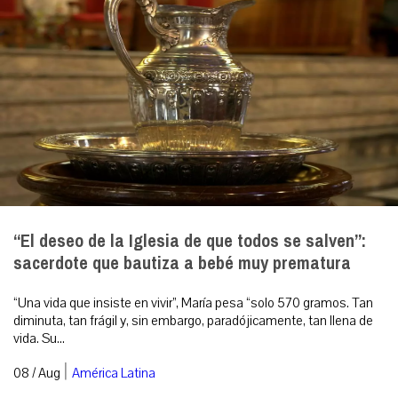
“El deseo de la Iglesia de que todos se salven”:
sacerdote que bautiza a bebé muy prematura
“Una vida que insiste en vivir”, María pesa “solo 570 gramos. Tan
diminuta, tan frágil y, sin embargo, paradójicamente, tan llena de
vida. Su...
|
08 / Aug
América Latina