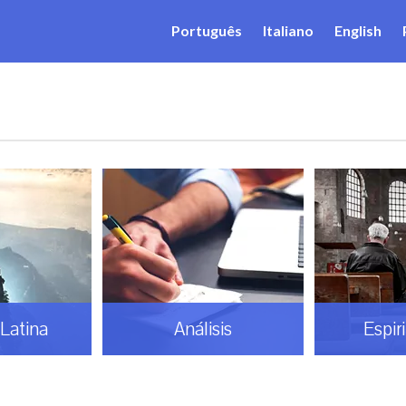
Português
Italiano
English
Latina
Análisis
Espir