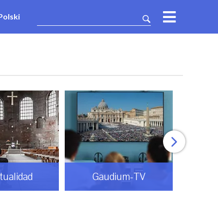
Polski
itualidad
Gaudium-TV