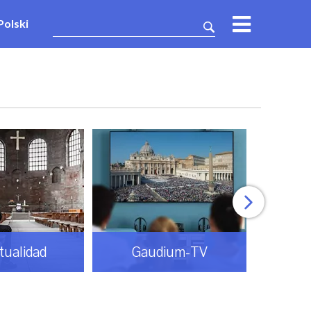
Polski
itualidad
Gaudium-TV