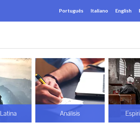
Português
Italiano
English
Latina
Análisis
Espir