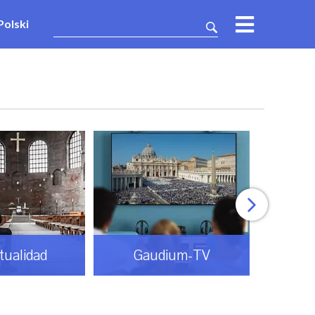
Polski
itualidad
Gaudium-TV