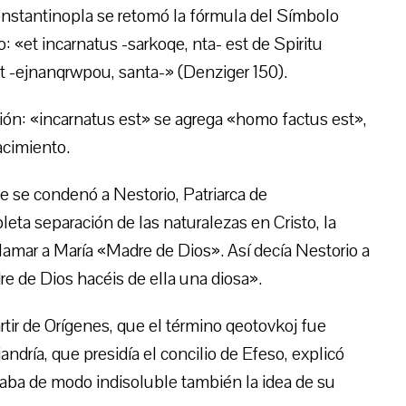
Constantinopla se retomó la fórmula del Símbolo
: «et incarnatus -sarkoqe, nta- est de Spiritu
st -ejnanqrwpou, santa-» (Denziger 150).
ación: «incarnatus est» se agrega «homo factus est»,
acimiento.
ue se condenó a Nestorio, Patriarca de
eta separación de las naturalezas en Cristo, la
lamar a María «Madre de Dios». Así decía Nestorio a
re de Dios hacéis de ella una diosa».
rtir de Orígenes, que el término qeotovkoj fue
jandría, que presidía el concilio de Efeso, explicó
caba de modo indisoluble también la idea de su