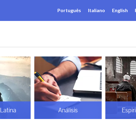
Português
Italiano
English
Latina
Análisis
Espir