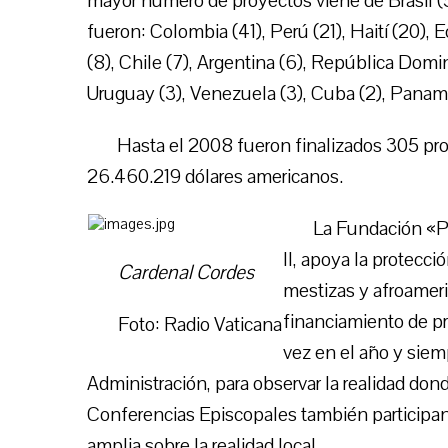
mayor número de proyectos viene de Brasil (
fueron: Colombia (41), Perú (21), Haití (20), E
(8), Chile (7), Argentina (6), República Domin
Uruguay (3), Venezuela (3), Cuba (2), Panamá (
Hasta el 2008 fueron finalizados 305 proy
26.460.219 dólares americanos.
La Fundación «P
II, apoya la protecci
Cardenal Cordes
mestizas y afroamer
financiamiento de pr
Foto: Radio Vaticana
vez en el año y sie
Administración, para observar la realidad dond
Conferencias Episcopales también participan 
amplia sobre la realidad local.