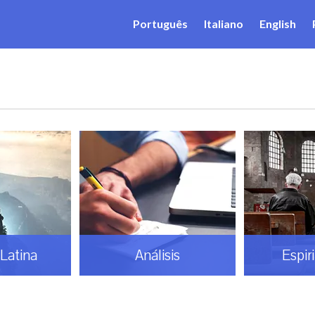
Português
Italiano
English
Latina
Análisis
Espir