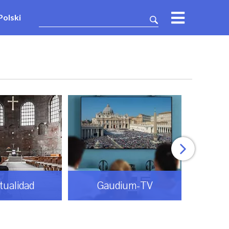
Polski
itualidad
Gaudium-TV